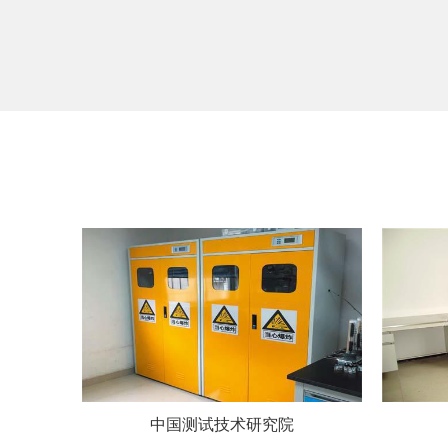
中国测试技术研究院