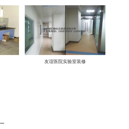
友谊医院实验室装修
—