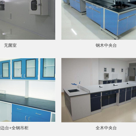
无菌室
钢木中央台
钢边台+全钢吊柜
全木中央台