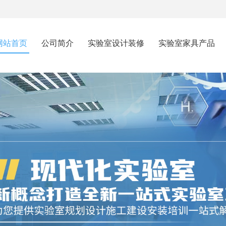
网站首页
公司简介
实验室设计装修
实验室家具产品