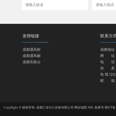
友情链接
联系方
成都通风柜
成都地址
成都通风橱
网 址：ww
成都实验台
电 话：40
传 真：0
热 线 QQ:
邮 箱：6
CopyRight © 版权所有: 成都汇绿办公设备有限公司 网站地图 XML 备案号:
蜀ICP备