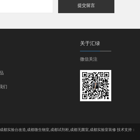
关于汇绿
微信关注
品
我们
成都实验台改造,成都微生物室,成都试剂柜,成都无菌室,成都实验室装修
技术支持：