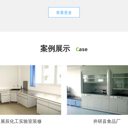
查看更多
案例展示
C
ase
展辰化工实验室装修
井研县食品厂