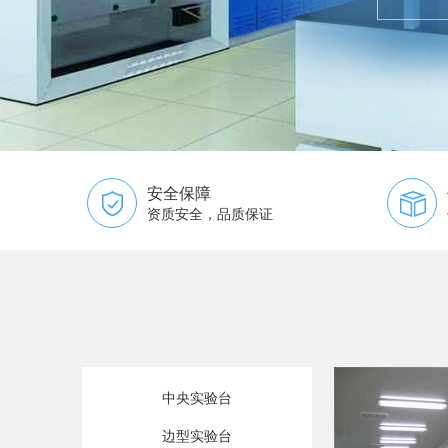
安全保障
资质安全，品质保证
中央实验台
边型实验台